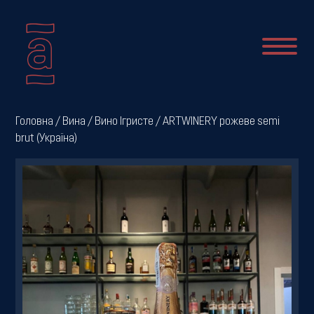
Про
Головна
/
Вина
/
Вино Ігристе
/ ARTWINERY рожеве semi
brut (Україна)
нас
Новини
Меню
Галерея