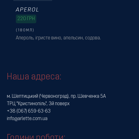
APEROL
220
ГРН
(180МЛ)
Апероль, ігристе вино, апельсин, содова.
Наша адреса:
м. Шептицький (Червоноград), пр. Шевченка 5А
ТРЦ "Кристинопіль", 3й поверх
+38 (067) 659-63-63
info@arlette.com.ua
Години роботи: