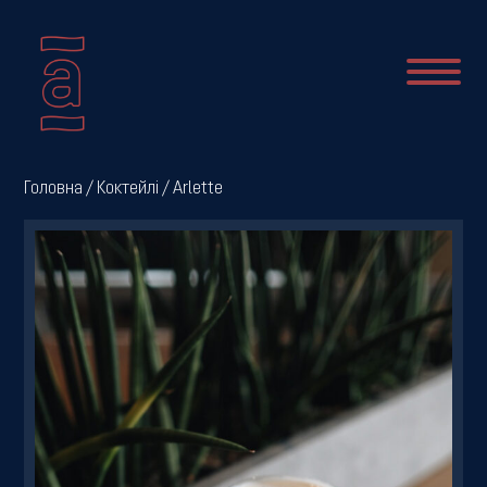
Про
Головна
/
Коктейлі
/ Arlette
нас
Новини
Меню
Галерея