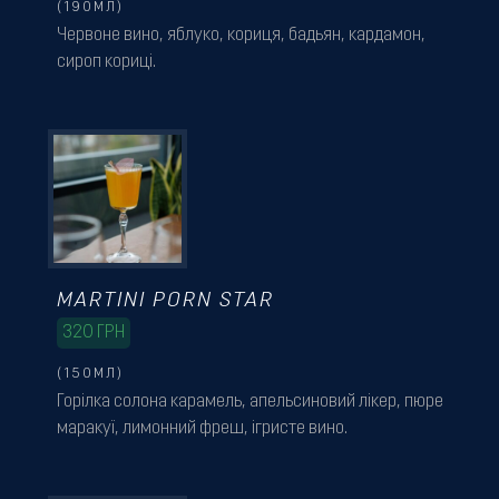
(190МЛ)
Червоне вино, яблуко, кориця, бадьян, кардамон,
сироп кориці.
MARTINI PORN STAR
320
ГРН
(150МЛ)
Горілка солона карамель, апельсиновий лікер, пюре
маракуї, лимонний фреш, ігристе вино.