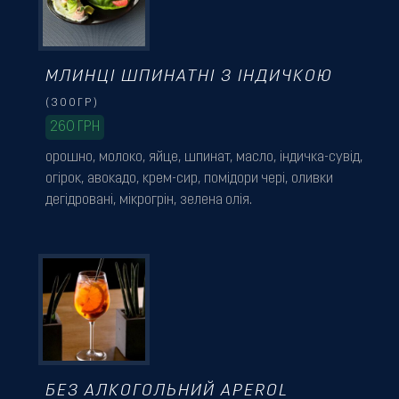
МЛИНЦІ ШПИНАТНІ З ІНДИЧКОЮ
(300ГР)
260
ГРН
орошно, молоко, яйце, шпинат, масло, індичка-сувід,
огірок, авокадо, крем-сир, помідори чері, оливки
дегідровані, мікрогрін, зелена олія.
БЕЗ АЛКОГОЛЬНИЙ APEROL