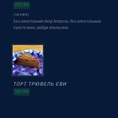
275
ГРН
(165МЛ)
Без алкогольний лікер Апероль, без алкогольньне
ігристе вино, вейдж апельсина.
ТОРТ ТРЮФЕЛЬ ЄВИ
195
ГРН