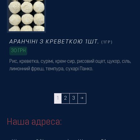
АРАНЧІНІ З КРЕВЕТКОЮ 1ШТ.
(1ГР)
30
ГРН
Рис, креветка, сурімі, крем-сир, рисовий оцет, цукор, сіль,
лимонний фреш, темпура, сухарі Панко.
1
2
3
→
Наша адреса: