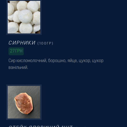
Резервація
СИРНИКИ
(100ГР)
27
ГРН
Сир кисломолочний, борошно, яйце, цукор, цукор
ванільний.