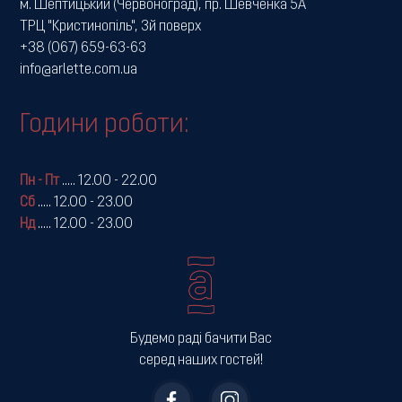
м. Шептицький (Червоноград), пр. Шевченка 5А
ТРЦ "Кристинопіль", 3й поверх
+38 (067) 659-63-63
info@arlette.com.ua
Години роботи:
Пн - Пт
.....
12.00 - 22.00
Сб
.....
12.00 - 23.00
Нд
.....
12.00 - 23.00
Будемо раді бачити Вас
серед наших гостей!