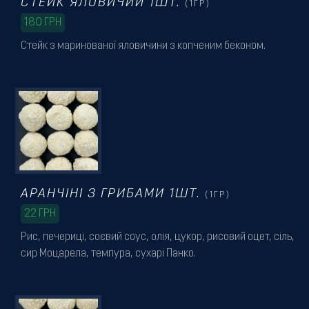
СТЕЙК ЯЛОВИЧИЙ 1ШТ.
(1ГР)
180
ГРН
Стейк з маринованої яловичини з копченим беконом.
АРАНЧІНІ З ГРИБАМИ 1ШТ.
(1ГР)
22
ГРН
Рис, печериці, соєвий соус, олія, цукор, рисовий оцет, сіль,
сир Моцарела, темпура, сухарі Панко.