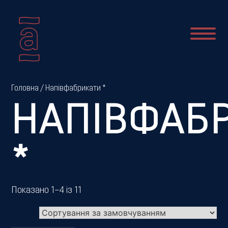
Про
Головна
/ Напівфабрикати *
нас
НАПІВФАБ
Новини
*
Меню
Показано 1–4 із 11
Галерея