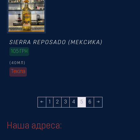
SIERRA REPOSADO (МЕКСИКА)
105
ГРН
(40МЛ)
Текіла
←
1
2
3
4
5
6
→
Наша адреса: