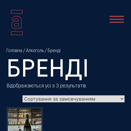
Про
Головна
/
Алкоголь
/ Бренді
нас
БРЕНДІ
Новини
Відображаються усі з 3 результатів
Меню
Галерея